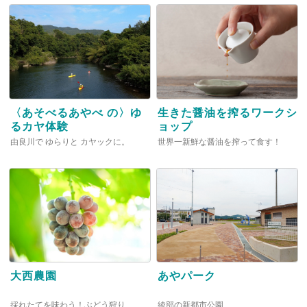
〈あそべるあやべ の〉ゆ
生きた醤油を搾るワークシ
るカヤ体験
ョップ
由良川で ゆらりと カヤックに。
世界一新鮮な醤油を搾って食す！
大西農園
あやパーク
採れたてを味わう！ぶどう狩り
綾部の新都市公園