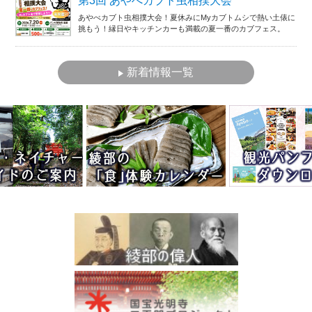
第3回 あやべカブト虫相撲大会
あやべカブト虫相撲大会！夏休みにMyカブトムシで熱い土俵に
挑もう！縁日やキッチンカーも満載の夏一番のカブフェス。
新着情報一覧