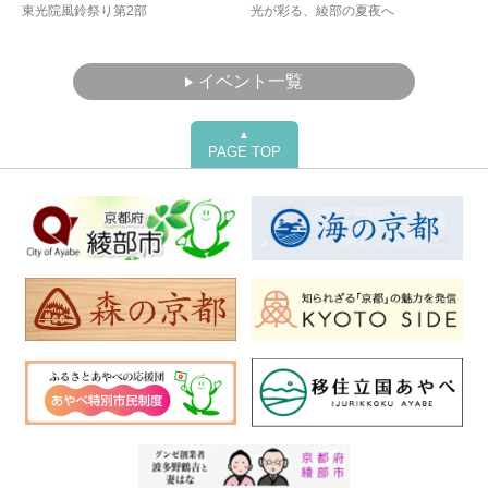
東光院風鈴祭り第2部
光が彩る、綾部の夏夜へ
イベント一覧
▲
PAGE TOP