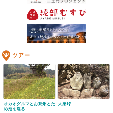
ツアー
オカオグルマとお茶畑とた
大栗峠
め池を巡る