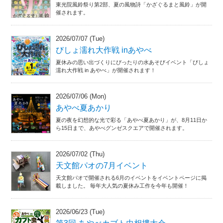
東光院風鈴祭り第2部、夏の風物詩「かざぐるまと風鈴」が開
催されます。
2026/07/07 (Tue)
びしょ濡れ大作戦 inあやべ
夏休みの思い出づくりにぴったりの水あそびイベント「びしょ
濡れ大作戦 in あやべ」が開催されます！
2026/07/06 (Mon)
あやべ夏あかり
夏の夜を幻想的な光で彩る「あやべ夏あかり」が、8月11日か
ら15日まで、あやべグンゼスクエアで開催されます。
2026/07/02 (Thu)
天文館パオの7月イベント
天文館パオで開催される6月のイベントをイベントページに掲
載しました。 毎年大人気の夏休み工作を今年も開催！
2026/06/23 (Tue)