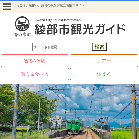
ようこそ、綾部へ。綾部の観光お役立ち情報サイト
検索
観る&体験
ツアー
買う＆食べる
泊まる