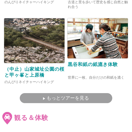
のんびりネイチャーハイキング
古道と里を歩いて歴史を感じ自然と触
れ合う
黒谷和紙の紙漉き体験
（中止）山家城址公園の桜
と甲ヶ峯と上原橋
世界に一枚、自分だけの和紙を漉く
のんびりネイチャーハイキング
もっとツアーを見る
観る＆体験