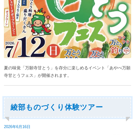
夏の味覚「万願寺甘とう」を存分に楽しめるイベント「あやべ万願
寺甘とうフェス」が開催されます。
綾部ものづくり体験ツアー
投
2026年6月16日
稿