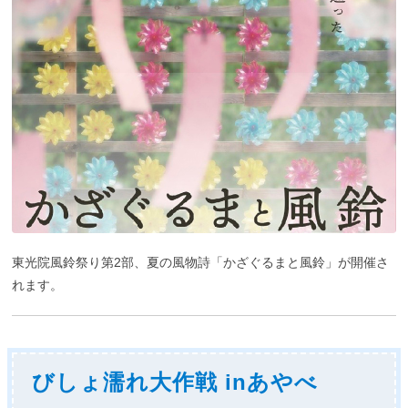
東光院風鈴祭り第2部、夏の風物詩「かざぐるまと風鈴」が開催さ
れます。
びしょ濡れ大作戦 inあやべ