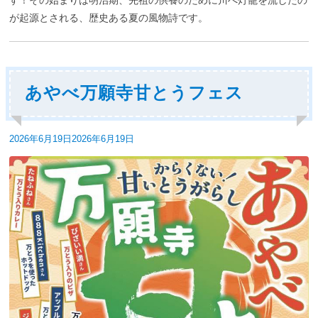
が起源とされる、歴史ある夏の風物詩です。
あやべ万願寺甘とうフェス
投
2026年6月19日
2026年6月19日
稿
日: