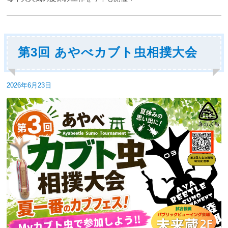
第3回 あやべカブト虫相撲大会
投
2026年6月23日
稿
日: