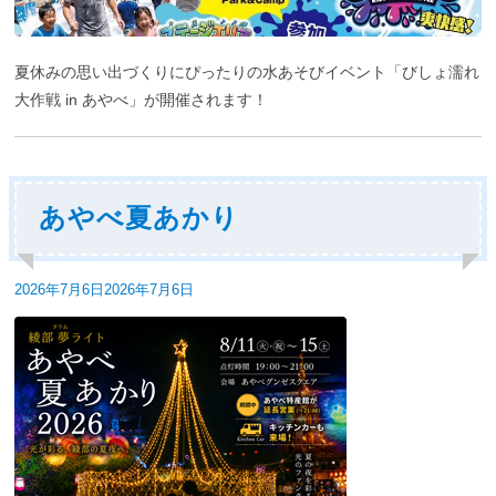
夏休みの思い出づくりにぴったりの水あそびイベント「びしょ濡れ
大作戦 in あやべ」が開催されます！
あやべ夏あかり
投
2026年7月6日
2026年7月6日
稿
日: