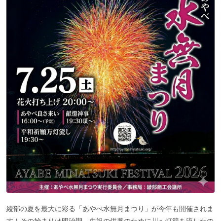
綾部の夏を最大に彩る「あやべ水無月まつり」が今年も開催されま
す！その始まりは明治期、先祖の供養のために川へ灯籠を流したの