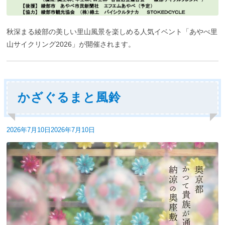
秋深まる綾部の美しい里山風景を楽しめる人気イベント「あやべ里
山サイクリング2026」が開催されます。
かざぐるまと風鈴
投
2026年7月10日
2026年7月10日
稿
日: