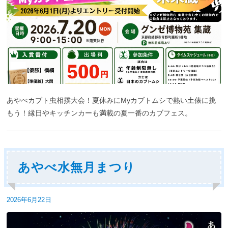
あやべカブト虫相撲大会！夏休みにMyカブトムシで熱い土俵に挑
もう！縁日やキッチンカーも満載の夏一番のカブフェス。
あやべ水無月まつり
投
2026年6月22日
稿
日: