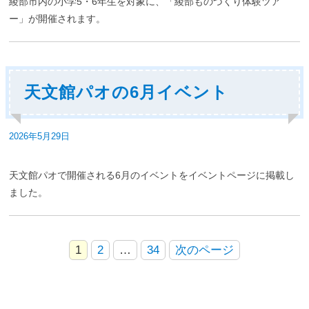
綾部市内の小学5・6年生を対象に、「綾部ものづくり体験ツア
ー」が開催されます。
天文館パオの6月イベント
投
2026年5月29日
稿
日:
天文館パオで開催される6月のイベントをイベントページに掲載し
ました。
1
2
…
34
次のページ
投
稿
の
ペ
ー