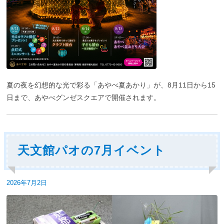
夏の夜を幻想的な光で彩る「あやべ夏あかり」が、8月11日から15
日まで、あやべグンゼスクエアで開催されます。
天文館パオの7月イベント
投
2026年7月2日
稿
日: